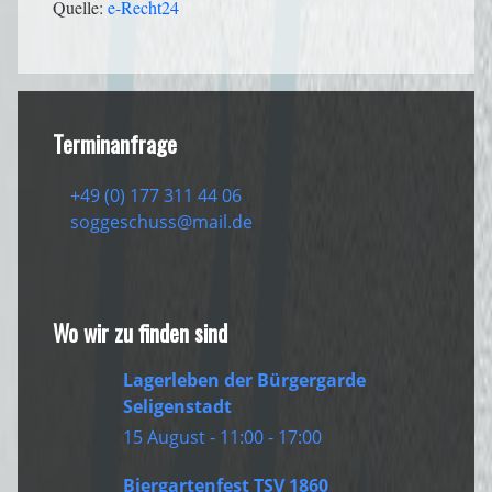
Quelle:
e-Recht24
Terminanfrage
Sidebar
+49 (0) 177 311 44 06
soggeschuss@mail.de
Wo wir zu finden sind
Lagerleben der Bürgergarde
Seligenstadt
15 August - 11:00
-
17:00
Biergartenfest TSV 1860